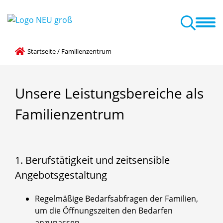
Das sind wir
So arbeiten wir
Familienzentrum
Neuigkeiten
Startseite
/
Familienzentrum
Unsere
Leistungsbereiche
als
Familienzentrum
1. Berufstätigkeit und zeitsensible
Angebotsgestaltung
Regelmäßige Bedarfsabfragen der Familien,
um die Öffnungszeiten den Bedarfen
anzupassen