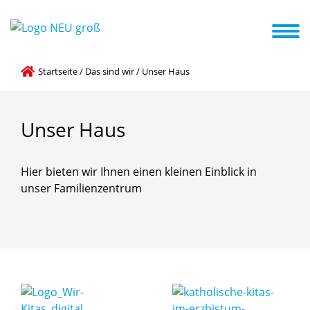
Das sind wir
So arbeiten wir
Familienzentrum
Neuigkeiten
Startseite
/
Das sind wir
/
Unser Haus
Unser
Haus
Hier bieten wir Ihnen einen kleinen Einblick in
unser Familienzentrum
... unser Eingangsbereich
... unser Flur
... die Nestgruppe